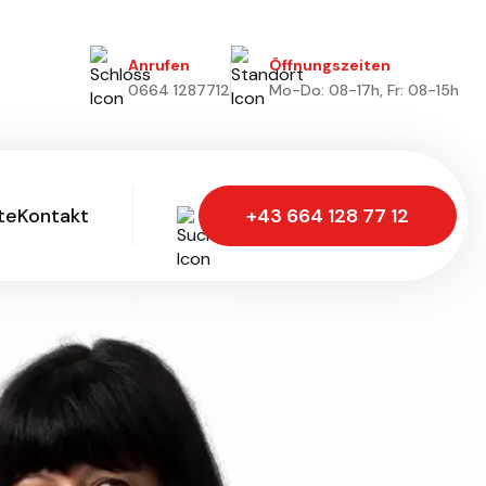
Anrufen
Öffnungszeiten
0664 1287712
Mo-Do: 08-17h, Fr: 08-15h
te
Kontakt
+43 664 128 77 12
te
Kontakt
Wir freuen uns!