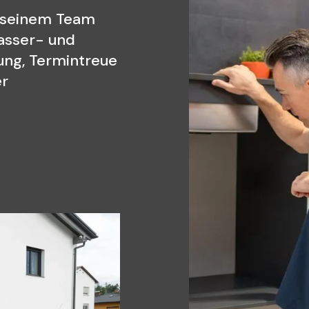
t seinem Team
asser- und
ung, Termintreue
er