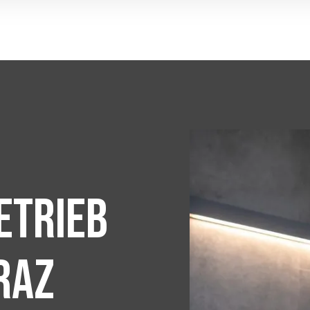
etrieb
raz