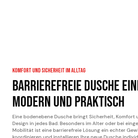
Barrierefreie D
sicher, modern
Wir bauen barrierefreie Duschen in Graz – stilvoll,
Wohnen mit Komfort & Sicherheit im Badezimmer.
Komfort und Sicherheit im Alltag
Barrierefreie Dusche ein
modern und praktisch
Eine bodenebene Dusche bringt Sicherheit, Komfort
Design in jedes Bad. Besonders im Alter oder bei eing
Mobilität ist eine barrierefreie Lösung ein echter Gew
koordinieren und installieren Ihre neue Dusche individ