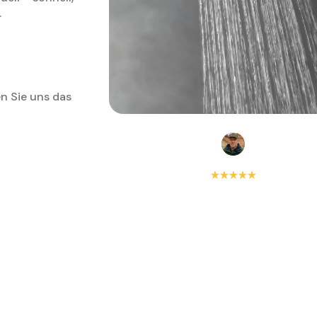
.
n Sie uns das
5.0
basierend auf
145
Rezension