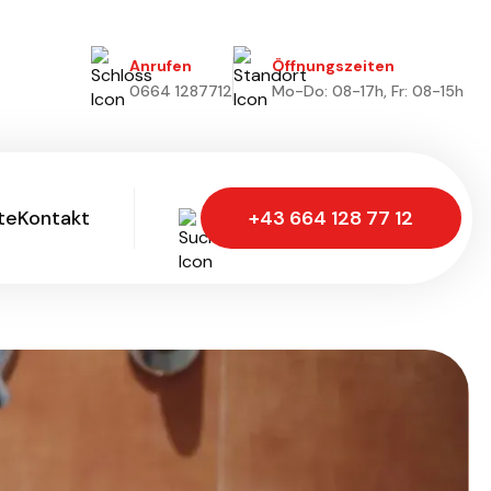
Anrufen
Öffnungszeiten
0664 1287712
Mo-Do: 08-17h, Fr: 08-15h
te
Kontakt
+43 664 128 77 12
te
Kontakt
Wir freuen uns!