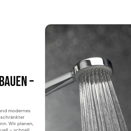
usche Graz –
, durchdacht
 funktional und individuell geplant. Für altersgerechte
bauen –
 und modernes
eschränkter
inn. Wir planen,
uell – schnell,