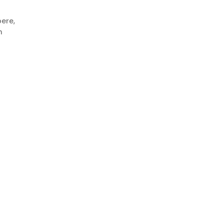
ere,
h