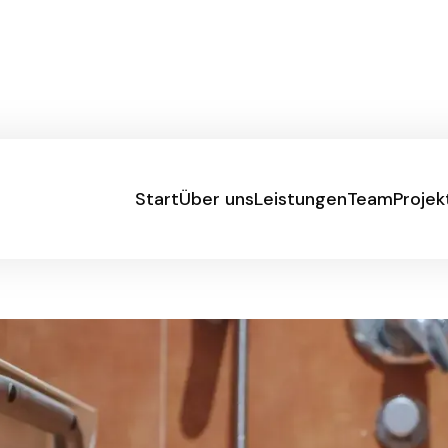
Start
Über uns
Leistungen
Team
Projek
Start
Über uns
Leistungen
Team
Projek