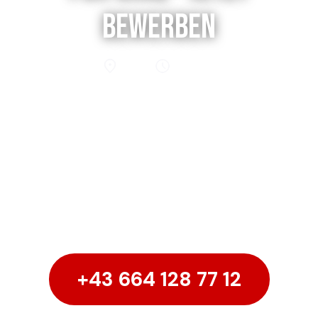
bewerben
Graz
38,5 h
Werde Teil unseres Teams bei Holzer
Installationen in Pachern bei Graz und sichere
dir einen krisensicheren Job mit fairer
Bezahlung, moderner Ausstattung und echten
Aufstiegschancen.
Ruf mich am besten gleich an:
+43 664 128 77 12