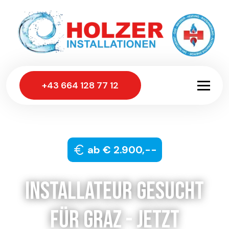
+43 664 128 77 12
Wir freuen uns!
ab € 2.900,--
Installateur gesucht
für Graz - jetzt