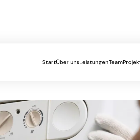
Start
Über uns
Leistungen
Team
Projek
Start
Über uns
Leistungen
Team
Projek