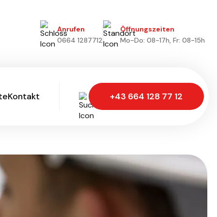
Anrufen
Öffnungszeiten
0664 1287712
Mo-Do: 08-17h, Fr: 08-15h
te
Kontakt
+43 664 128 77 12
te
Kontakt
Wir freuen uns!