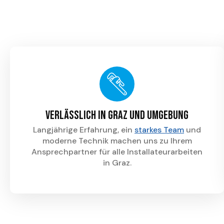
Gas
Gastherme taus
sicher & effizie
modernisieren
Verlässlich in Graz und Umgebung
Langjährige Erfahrung, ein
starkes Team
und
moderne Technik machen uns zu Ihrem
Alte Gastherme? Wir tauschen Ihr Gerät fachgerec
Ansprechpartner für alle Installateurarbeiten
Anschlüssen. Jetzt Termin in Graz sichern!
in Graz.