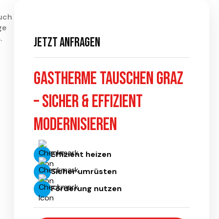
auch
ge
.
Jetzt anfragen
Gastherme tauschen Graz
– sicher & effizient
modernisieren
Effizient heizen
Sicher umrüsten
Förderung nutzen